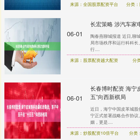
来源：全国股票配资平台
分类：
长宏策略 涉汽车家
06-01
陶春燕聊城报道 近日,
局市场秩序和运行科科长、
行....
来源：股票配资越大配资
分
长春博时配资 海宁
五”向西新棋局
06-01
近日，海宁中国皮革城股份
宁正式签署战略合作协议
姻，更是....
来源：炒股配资10倍平台
分类