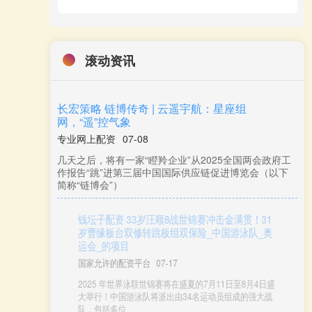
滚动资讯
长宏策略 链博传奇 | 云遥宇航：星座组
网，“遥”控气象
专业网上配资
07-08
几天之后，将有一家“瞪羚企业”从2025全国两会政府工
作报告“跳”进第三届中国国际供应链促进博览会（以下
简称“链博会”）
钱坛子配资 33岁汪顺8战世锦赛冲击金满贯！31
岁曹缘板台双修转跳板组双保险_中国游泳队_奥
运会_的项目
国家允许的配资平台
07-17
2025 年世界泳联世锦赛将在盛夏的7月11日至8月4日盛
大举行！中国游泳队将派出由34名运动员组成的强大战
队，包括多位