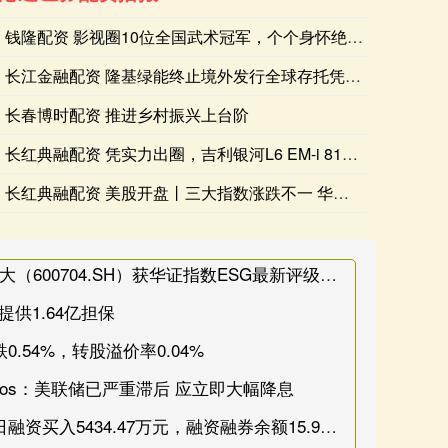
钱隆配资 影视圈10位全国武术冠军，个个身怀绝技大有来头，你
长江金融配资 隆基绿能终止境外发行全球存托凭证事项
长春博时配资 推进乡村振兴上台阶
长红典融配资 凭实力出圈，吉利银河L6 EM-i 818购车
长红典融配资 美股开盘丨三大指数涨跌不一 华纳兄弟探索涨逾8
长宏策略 【ESG动态】物产中大（600704.SH）获华证指数ESG最新评级BBB，行业排名第12
供1.64亿担保
0.54%，转股溢价率0.04%
vos：美联储已严重滞后 应立即大幅降息
长江金融配资 卓胜微：6月26日融资买入5434.47万元，融资融券余额15.99亿元