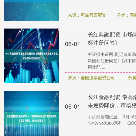
来源：可靠股票配资
分类：国
长红典融配资 市场
标注册问答》
06-01
中证报中证网讯(记者董添
新国标注册问答》(以下
用途配....
来源：全国股票配资公司
分
长江金融配资 最高
果逆势降价，市场
06-01
手机涨价潮已至。 3月18
包括vivoX300系列、iQOO