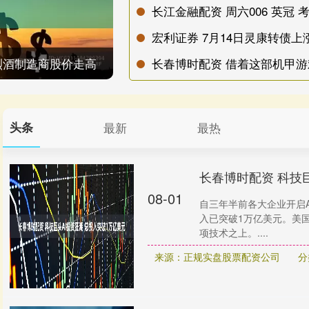
长江金融配资 周六006 英冠 
宏利证券 7月14日灵康转债上涨0
烈酒制造商股价走高
长春博时配资 借着这部机甲游
头条
最新
最热
长春博时配资 科技
08-01
自三年半前各大企业开启
入已突破1万亿美元。美
项技术之上。....
来源：正规实盘股票配资公司
分