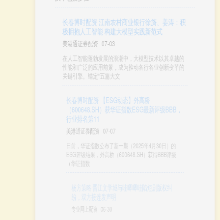
长春博时配资 江南农村商业银行徐旖、姜涛：积
极拥抱人工智能 构建大模型实践新范式
美港通证券配资
07-03
在人工智能蓬勃发展的浪潮中，大模型技术以其卓越的
性能和广泛的应用前景，成为推动各行各业创新变革的
关键引擎。锚定“五篇大文
长春博时配资 【ESG动态】外高桥
（600648.SH）获华证指数ESG最新评级BBB，
行业排名第11
美港通证券配资
07-07
日前，华证指数公布了新一期（2025年4月30日）的
ESG评级结果，外高桥（600648.SH）获得BBB评级
（华证指数
杨方策略 晋江文学城与哇唧唧哇陷短剧版权纠
纷，双方接连发声明
专业网上配资
06-30