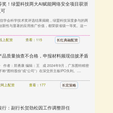
等奖！绿盟科技两大AI赋能网络安全项目获浙
认可
省通信学会科学技术奖评选结果揭晓，绿盟科技深度参与的两
创新性与显著的应用推广价值，都荣获省级一等奖。这一
线上配资
查看：115
长红典融配资
产品质量抽查不合格，申报材料频现信披矛盾
 作者：郑勇康 编辑：王 成 2024年9月，广东图特精密
“图特股份”或“公司”）在深交所主板IPO失利。....
业网上配资
查看：177
长宏策略
银行：副行长贺劲松因工作调整辞任