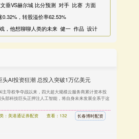
考文垂VS赫尔城 比分预测_对手_比赛_方面
.32%，转股溢价率62.53%
戏，他想聊聊人类的未来_健一_作品_设计
巨头AI投资狂潮 总投入突破1万亿美元
AI主导权争夺战以来，四大超大规模云服务商累计资本投
国头部科技巨头正押注人工智能，将自身未来发展全系于这
类：美港通证券配资
查看：132
长春博时配资