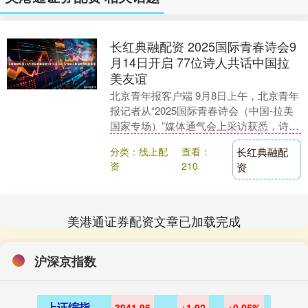
长红典融配资 2025国际青春诗会9
月14日开启 77位诗人共话中国拉
美友谊
北京青年报客户端 9月8日上午，北京青年
报记者从“2025国际青春诗会（中国-拉美
国家专场）”媒体通气会上采访获悉，诗会
将于9月14日至21日在西安和北京举
分类：线上配
查看：
长红典融配
办。....
资
210
资
美港通证券配资文章已加载完成
沪深京指数
上证综指
3941.96
+1.92
+0.05%