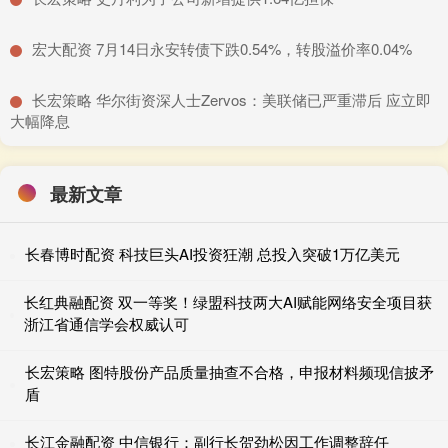
​宏大配资 7月14日永安转债下跌0.54%，转股溢价率0.04%
​长宏策略 华尔街资深人士Zervos：美联储已严重滞后 应立即
大幅降息
最新文章
长春博时配资 科技巨头AI投资狂潮 总投入突破1万亿美元
长红典融配资 双一等奖！绿盟科技两大AI赋能网络安全项目获
浙江省通信学会权威认可
长宏策略 图特股份产品质量抽查不合格，申报材料频现信披矛
盾
长江金融配资 中信银行：副行长贺劲松因工作调整辞任