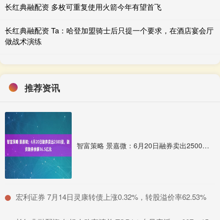
长红典融配资 多枚可重复使用火箭今年有望首飞
长红典融配资 Ta：哈登加盟骑士后只提一个要求，在酒店宴会厅
做战术演练
推荐资讯
智富策略 景嘉微：6月20日融券卖出2500股，融资融券余额16.5亿元
​宏利证券 7月14日灵康转债上涨0.32%，转股溢价率62.53%