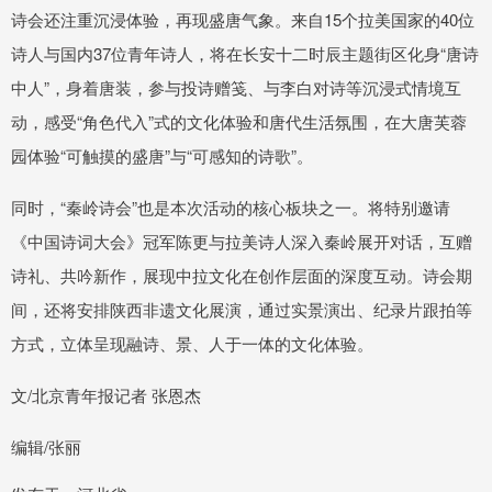
诗会还注重沉浸体验，再现盛唐气象。来自15个拉美国家的40位
诗人与国内37位青年诗人，将在长安十二时辰主题街区化身“唐诗
中人”，身着唐装，参与投诗赠笺、与李白对诗等沉浸式情境互
动，感受“角色代入”式的文化体验和唐代生活氛围，在大唐芙蓉
园体验“可触摸的盛唐”与“可感知的诗歌”。
同时，“秦岭诗会”也是本次活动的核心板块之一。将特别邀请
《中国诗词大会》冠军陈更与拉美诗人深入秦岭展开对话，互赠
诗礼、共吟新作，展现中拉文化在创作层面的深度互动。诗会期
间，还将安排陕西非遗文化展演，通过实景演出、纪录片跟拍等
方式，立体呈现融诗、景、人于一体的文化体验。
文/北京青年报记者 张恩杰
编辑/张丽