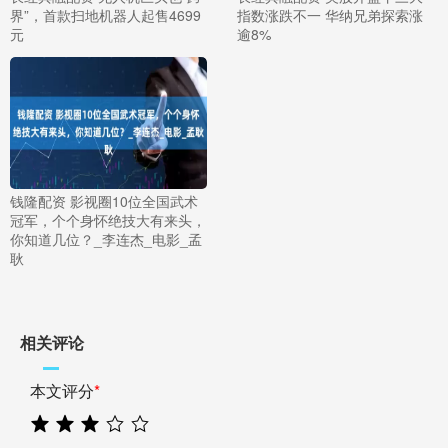
界”，首款扫地机器人起售4699
指数涨跌不一 华纳兄弟探索涨
元
逾8%
钱隆配资 影视圈10位全国武术
冠军，个个身怀绝技大有来头，
你知道几位？_李连杰_电影_孟
耿
相关评论
本文评分
*