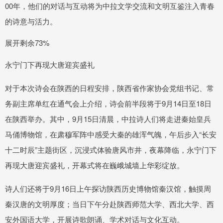
00年，他们的对话与互动将为中拉文学交流和文明互鉴注入青春
的诗意与活力。
展开剩余73%
永宁门下再现大唐迎宾盛礼
对于本次诗会在陕西的日程安排，陕西省作家协会党组书记、常
务副主席单红在通气会上介绍，诗会前半段将于9月14日至18日
在陕西举办。其中，9月15日清晨，中拉诗人们将走进秦始皇兵
马俑博物馆，在肃穆军阵中感受大秦的雄浑气魄，午后步入“长安
十二时辰”主题街区，沉浸式体验唐风市井，夜幕降临，永宁门下
再现大唐迎宾盛礼，开幕式将在巍峨城墙上华彩绽放。
诗人们还将于9月16日上午探访陕西历史博物馆秦汉馆，触摸周
秦汉唐的文明厚度；当日下午分赴陕西师范大学、西北大学、西
安外国语大学，开展诗歌朗诵、学术对话与文化互动。