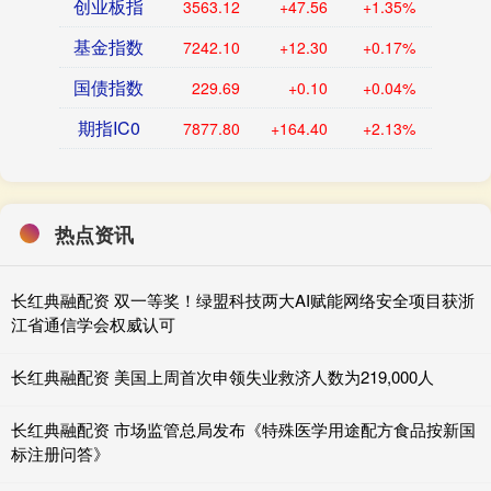
创业板指
3563.12
+47.56
+1.35%
基金指数
7242.10
+12.30
+0.17%
国债指数
229.69
+0.10
+0.04%
期指IC0
7877.80
+164.40
+2.13%
热点资讯
长红典融配资 双一等奖！绿盟科技两大AI赋能网络安全项目获浙
江省通信学会权威认可
长红典融配资 美国上周首次申领失业救济人数为219,000人
长红典融配资 市场监管总局发布《特殊医学用途配方食品按新国
标注册问答》