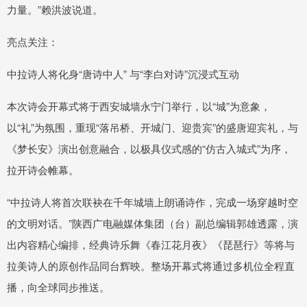
力量。”赖洪波说道。
亮点关注：
中拉诗人将化身“唐诗中人” 与“李白对诗”沉浸式互动
本次诗会开幕式将于西安城墙永宁门举行，以“城”为意象，
以“礼”为氛围，重现“落吊桥、开城门、迎贵宾”的盛唐迎宾礼，与
《梦长安》演出创意融合，以极具仪式感的“仿古入城式”为序，
拉开诗会帷幕。
“中拉诗人将首次联袂在千年城墙上朗诵诗作，完成一场穿越时空
的文明对话。”陕西广电融媒体集团（台）副总编辑郭雄透露，演
出内容精心编排，经典诗乐舞《春江花月夜》《琵琶行》等将与
拉美诗人的原创作品同台辉映。整场开幕式将通过多机位全程直
播，向全球同步推送。