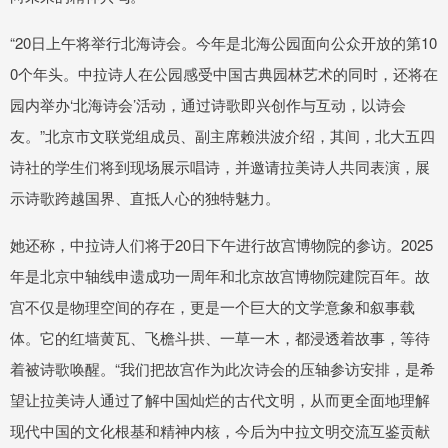
“20日上午将举行北海诗会。今年是北海公园面向公众开放的第10
0个年头。中拉诗人在公园感受中国古典园林艺术的同时，还将在
园内举办‘北海诗会’活动，通过诗歌即兴创作与互动，以诗会
友。”北京市文联党组成员、副主席赖洪波介绍，其间，北大五四
诗社的学生们将到现场展示唱诗，并邀请拉美诗人共同表演，展
示诗歌跨越国界、直抵人心的独特魅力。
她还称，中拉诗人们将于20日下午进行故宫博物院的参访。2025
年是北京中轴线申遗成功一周年和北京故宫博物院建院百年。故
宫不仅是物理空间的存在，更是一个巨大的文学意象和叙事载
体。它的红墙黄瓦、飞檐斗拱、一草一木，都浸透着故事，等待
着被诗歌唤醒。“我们把故宫作为此次诗会的压轴参访安排，是希
望让拉美诗人通过了解中国灿烂的古代文明，从而更全面地理解
现代中国的文化根基和精神内核，今后为中拉文明交流互鉴贡献