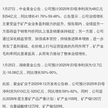
1月27日，中金黄金公告，公司预计2025年归母净利润为48亿元
到54亿元，同比增长41.76%-59.48%。公告显示，公司业绩增长
主要受益于矿产金业务盈利能力的提升。报告期内，业绩提升一
方面得益于销售均价同比上涨及销量保持稳定；另一方面，公司
通过深化精益管理、加强成本管控，持续推进降本增效，进一步
夯实了盈利基础。在价格上行与运营提效的共同作用下，矿产金
毛利率同比显著提高，从而有力推动了整体业绩增长。
1月25日，湖南黄金公告，公司预计2025年归母净利润为12.7亿
元-16.08亿元，同比增长50%-90%。
此前，紫金矿业于2025年12月发布公告称，公司预计2025年归母
净利润为510亿元-520亿元，同比增长59%-62%。同时，公司提
出2026年度主要矿产品产量计划：矿产金105吨、矿产铜120万
吨、当量碳酸锂12万吨、矿产银520吨。