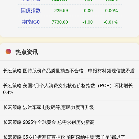
国债指数
229.59
-0.00
0.00%
期指IC0
7730.00
-1.00
-0.01%
热点资讯
长宏策略 图特股份产品质量抽查不合格，申报材料频现信披矛盾
长宏策略 美国2月个人消费支出核心价格指数（PCE）环比增长
0.4%
长宏策略 涉汽车家电数码等,惠民力度再升级
长宏策略 2025年全球黄金 总需求创历史新高
长宏策略 35岁拉姆塞官宣挂靴 前阿森纳中场“双子星”都退了