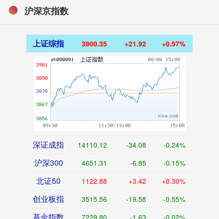
沪深京指数
上证综指
3900.35
+21.92
+0.57%
深证成指
14110.12
-34.08
-0.24%
沪深300
4651.31
-6.85
-0.15%
北证50
1122.88
+3.42
+0.30%
创业板指
3515.56
-19.58
-0.55%
基金指数
7229.80
-1.63
-0.02%