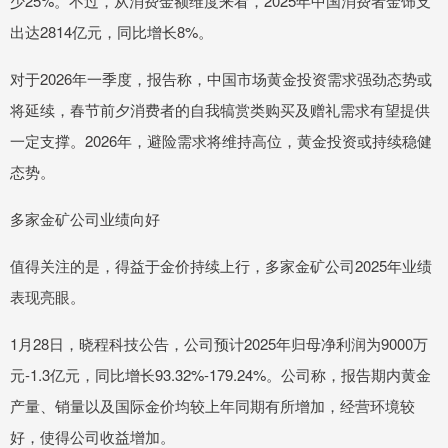
少25%。不过，从消费金额维度来看，2025年中国消费者金饰支
出达2814亿元，同比增长8%。
对于2026年一季度，报告称，中国市场黄金投资需求强劲态势或
将延续，春节前夕消费者的自我犒赏类购买及赠礼需求有望提供
一定支撑。2026年，避险需求将维持高位，黄金投资或持续稳健
态势。
多家金矿公司业绩向好
值得关注的是，得益于金价持续上行，多家金矿公司2025年业绩
表现亮眼。
1月28日，晓程科技公告，公司预计2025年归母净利润为9000万
元-1.3亿元，同比增长93.32%-179.24%。公司称，报告期内黄金
产量、销量以及国际金价均较上年同期有所增加，经营环境较
好，使得公司收益增加。