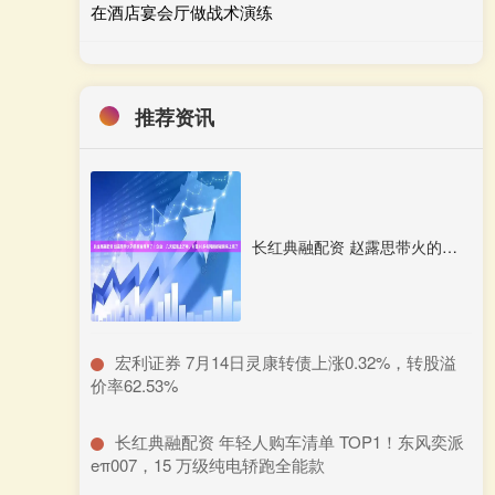
在酒店宴会厅做战术演练
推荐资讯
长红典融配资 赵露思带火的燕窝卷爆单了！企业：几天猛涨上万单，村里30多名阿姨都被请来上班了
​宏利证券 7月14日灵康转债上涨0.32%，转股溢
价率62.53%
​长红典融配资 年轻人购车清单 TOP1！东风奕派
eπ007，15 万级纯电轿跑全能款