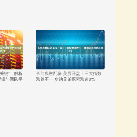
关键”：解析
长红典融配资 美股开盘丨三大指数
逻辑与团队平
涨跌不一 华纳兄弟探索涨逾8%