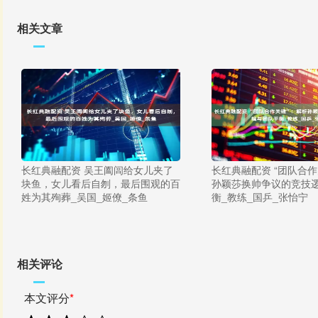
相关文章
长红典融配资 吴王阖闾给女儿夹了
长红典融配资 “团队合作
块鱼，女儿看后自刎，最后围观的百
孙颖莎换帅争议的竞技
姓为其殉葬_吴国_姬僚_条鱼
衡_教练_国乒_张怡宁
相关评论
本文评分
*